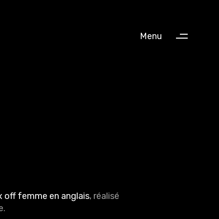
Menu
x off femme en anglais
, réalisé
e.