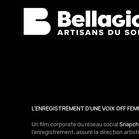
Skip
Skip
links
to
primary
navigation
Skip
to
content
L’ENREGISTREMENT D’UNE VOIX OFF FE
Un film corporate du réseau social
Snapch
l’enregistrement, assuré la direction artis