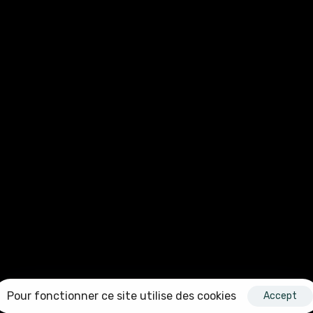
MENU
TÉLÉPHONE
01 46 09 14 14
Nos Studios
Nos Réalisations
EMAIL
Nos Prestations
hello@bellagio.studio
Contact
Pour fonctionner ce site utilise des cookies
Accept