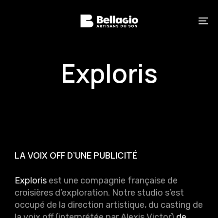
Skip
Skip
links
to
primary
To
navigation
na
Skip
to
content
Exploris
LA VOIX OFF D’UNE PUBLICITÉ
Exploris
est une compagnie française de
croisières d’exploration.
Notre studio s’est
occupé de la direction artistique, du casting de
la voix off (interprétée par Alexis Victor)
de