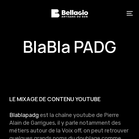
Skip
Skip
links
to
primary
To
navigation
na
Skip
to
content
BlaBla PADG
LE MIXAGE DE CONTENU YOUTUBE
Blablapadg
est la chaîne youtube de Pierre
Alain de Garrigues, il y parle notamment des
métiers autour de la Voix off, on peut retrouver
quelques grands noms du doublage comme