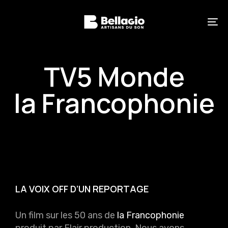
Skip
Skip
links
to
primary
To
navigation
na
Skip
to
content
TV5 Monde
la Francophonie
LA VOIX OFF D’UN REPORTAGE
Un film sur les 50 ans de
la Francophonie
produit par Flair production. Nous avons